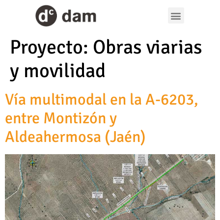
Proyecto:
Obras viarias
y movilidad
Vía multimodal en la A-6203,
entre Montizón y
Aldeahermosa (Jaén)